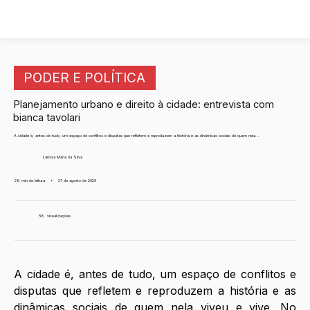
PODER E POLÍTICA
Planejamento urbano e direito à cidade: entrevista com
bianca tavolari
A cidade é, antes de tudo, um espaço de conflitos e disputas que refletem e reproduzem a história e as dinâmicas sociais de quem nela...
Larissa Maria da Silva
29 min de leitura
•
27 de agosto de 2025
58
visualizações
A cidade é, antes de tudo, um espaço de conflitos e 
disputas que refletem e reproduzem a história e as 
dinâmicas sociais de quem nela viveu e vive. No 