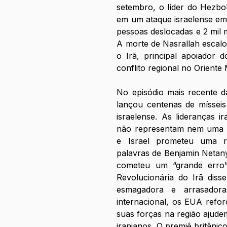
setembro, o líder do Hezbol
em um ataque israelense em 
pessoas deslocadas e 2 mil 
A morte de Nasrallah escalou
o Irã, principal apoiador 
conflito regional no Oriente
No episódio mais recente da
lançou centenas de mísseis 
israelense. As lideranças i
não representam nem uma pe
e Israel prometeu uma re
palavras de Benjamin Netanya
cometeu um “grande erro”
Revolucionária do Irã diss
esmagadora e arrasadora
internacional, os EUA refor
suas forças na região ajude
iranianos. O premiê britânic