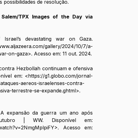
s possibilidades de resolução.
Salem/TPX Images of the Day via 
srael’s devastating war on Gaza. 
/www.aljazeera.com/gallery/2024/10/7/a-
-war-on-gaza
>. Acesso em: 11 out. 2024.
contra Hezbollah continuam e ofensiva 
onível em: <
https://g1.globo.com/jornal-
/ataques-aereos-israelenses-contra-
siva-terrestre-se-expande.ghtml
>. 
: A expansão da guerra um ano após 
ubro | WW. Disponível em: 
/watch?v=2NmgMplpiFY
>. Acesso em: 