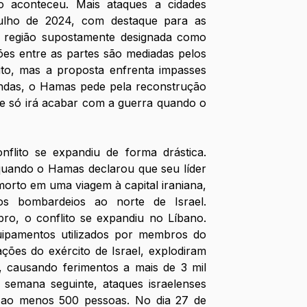
o aconteceu. Mais ataques a cidades 
ulho de 2024, com destaque para as 
região supostamente designada como 
es entre as partes são mediadas pelos 
ito, mas a proposta enfrenta impasses 
das, o Hamas pede pela reconstrução 
 que só irá acabar com a guerra quando o 
flito se expandiu de forma drástica. 
quando o Hamas declarou que seu líder 
 morto em uma viagem à capital iraniana, 
 os bombardeios ao norte d
e Israel. 
o, o conflito se expandiu no Líbano. 
quipamentos utilizados por membros do 
ões do exército de Israel, explodiram 
causando ferimentos a mais de 3 mil 
a semana seguinte, ataques israelenses 
ao menos 500 pessoas. No dia 27 de 