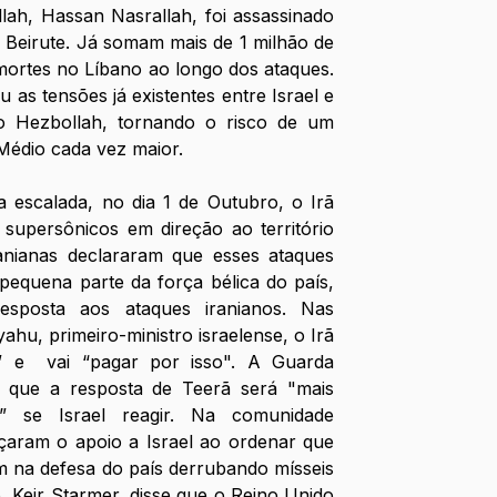
lah, Hassan Nasrallah, foi assassinado 
Beirute. Já somam mais de 1 milhão de 
mortes no Líbano ao longo dos ataques. 
 as tensões já existentes entre Israel e 
do Hezbollah, tornando o risco de um 
 Médio cada vez maior.
 escalada, no dia 1 de Outubro, o Irã 
supersônicos em direção ao território 
ranianas declararam que esses ataques 
quena parte da força bélica do país, 
sposta aos ataques iranianos. Nas 
hu, primeiro-ministro israelense, o Irã 
 e  vai “pagar por isso". A Guarda 
e que a resposta de Teerã será "mais 
” se Israel reagir. Na comunidade 
çaram o apoio a Israel ao ordenar que 
m na defesa do país derrubando mísseis 
o, Keir Starmer, disse que o Reino Unido 