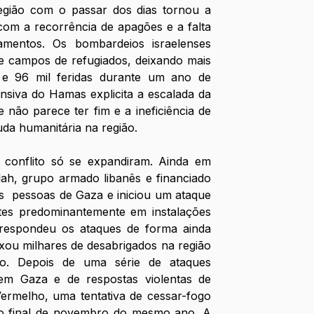
egião com o passar dos dias tornou a 
 com a recorrência de apagões e a falta 
mentos. Os bombardeios israelenses 
 e campos de refugiados, deixando mais 
e 96 mil feridas durante um ano de 
nsiva do Hamas explicita a escalada da 
 não parece ter fim e a ineficiência de 
juda humanitária na região. 
conflito só se expandiram. Ainda em 
ah, grupo armado libanês e financiado 
s  pessoas de Gaza e iniciou um ataque 
es predominantemente em instalações 
el respondeu os ataques de forma ainda 
xou milhares de desabrigados na região 
o. Depois de uma série de ataques 
em Gaza e de respostas violentas de 
rmelho, uma tentativa de cessar-fogo 
no final de novembro do mesmo ano. A 