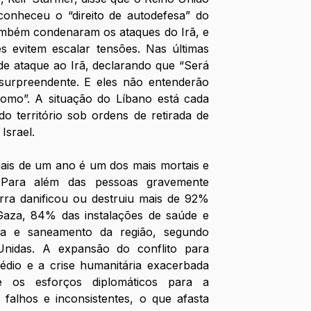
conheceu o “direito de autodefesa” do 
ambém condenaram os ataques do Irã, e 
s evitem escalar tensões. Nas últimas 
 de ataque ao Irã, declarando que “Será 
 surpreendente. E eles não entenderão 
mo”. A situação do Líbano está cada 
o território sob ordens de retirada de 
Israel. 
ais de um ano é um dos mais mortais e 
. Para além das pessoas gravemente 
rra danificou ou destruiu mais de 92% 
 Gaza, 84% das instalações de saúde e 
a e saneamento da região, segundo 
nidas. A expansão do conflito para 
édio e a crise humanitária exacerbada 
 os esforços diplomáticos para a 
 falhos e inconsistentes, o que afasta 