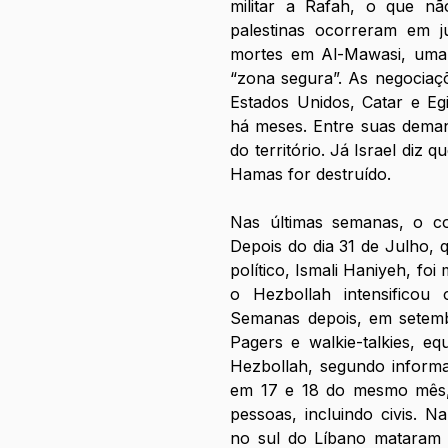
militar a Rafah, o que nã
palestinas ocorreram em j
mortes em Al-Mawasi, uma 
“zona segura”. As negociaçõ
Estados Unidos, Catar e Eg
há meses. Entre suas deman
do território. Já Israel diz
Hamas for destruído.
Nas últimas semanas, o con
Depois do dia 31 de Julho, 
político, Ismali Haniyeh, foi
o Hezbollah intensificou
Semanas depois, em setembr
Pagers e walkie-talkies, e
Hezbollah, segundo informaç
em 17 e 18 do mesmo mês, 
pessoas, incluindo civis. N
no sul do Líbano mataram 