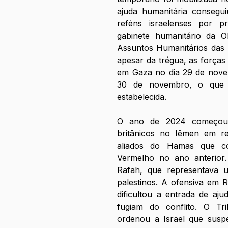
ajuda humanitária consegui
reféns israelenses por pri
gabinete humanitário da O
Assuntos Humanitários das 
apesar da trégua, as forças i
em Gaza no dia 29 de nove
30 de novembro, o que d
estabelecida.
O ano de 2024 começou 
britânicos no Iêmen em res
aliados do Hamas que co
Vermelho no ano anterior. 
Rafah, que representava u
palestinos. A ofensiva em R
dificultou a entrada de aju
fugiam do conflito. O Trib
ordenou a Israel que suspe