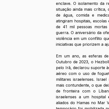
enclave. O isolamento da r
situação ainda mais crítica,
de água, comida e medica
atingiram hospitais, escolas
de 41 mil pessoas mortas 
guerra. O aniversário da ofe
violência em um conflito que
iniciativas que priorizem a a
Em um ano, as esferas de 
Outubro de 2023, o Hezboll
pelo Irã, declarou suporte à
aéreo com o uso de foguet
militares israelenses. Isra
mais contundente, o que dei
de fronteira com o Líban
israelenses a um hospital 
aliados do Hamas no Mar Ve
temporário foi mobilizada 