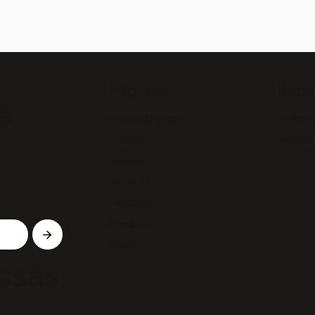
Páginas
Recu
e
Notícias/Textos
Política
Colunas
Termos
Revistas
GazeTVs
Podcasts
Membros
Sobre
ssas