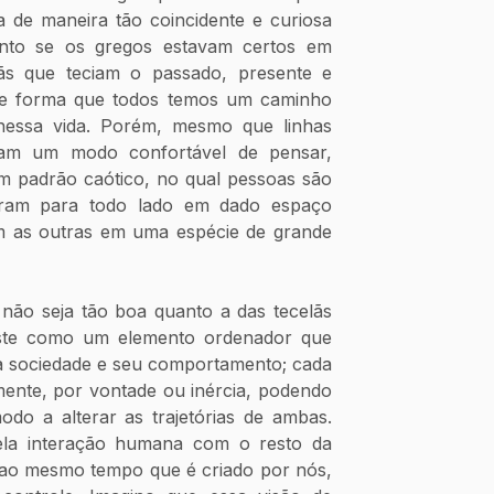
 de maneira tão coincidente e curiosa 
nto se os gregos estavam certos em 
ãs que teciam o passado, presente e 
de forma que todos temos um caminho 
essa vida. Porém, mesmo que linhas 
jam um modo confortável de pensar, 
m padrão caótico, no qual pessoas são 
aram para todo lado em dado espaço 
om as outras em uma espécie de grande 
ão seja tão boa quanto a das tecelãs 
iste como um elemento ordenador que 
da sociedade e seu comportamento; cada 
mente, por vontade ou inércia, podendo 
do a alterar as trajetórias de ambas. 
la interação humana com o resto da 
 ao mesmo tempo que é criado por nós, 