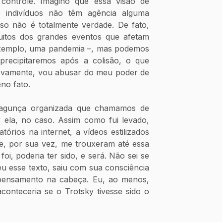
controle. Imagino que essa visão de 
 indivíduos não têm agência alguma 
so não é totalmente verdade. De fato, 
tos dos grandes eventos que afetam 
xemplo, uma pandemia –, mas podemos 
precipitaremos após a colisão, o que 
Novamente, vou abusar do meu poder de 
no fato.
agunça organizada que chamamos de 
 ela, no caso. Assim como fui levado, 
tórios na internet, a vídeos estilizados 
ue, por sua vez, me trouxeram até essa 
oi, poderia ter sido, e será. Não sei se 
u esse texto, saiu com sua consciência 
ensamento na cabeça. Eu, ao menos, 
conteceria se o Trotsky tivesse sido o 