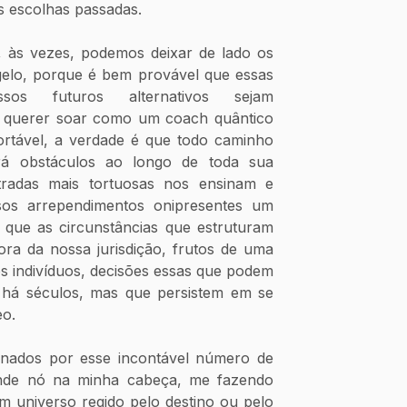
s escolhas passadas.
 às vezes, podemos deixar de lado os 
gelo, porque é bem provável que essas 
sos futuros alternativos sejam 
m querer soar como um coach quântico 
ortável, a verdade é que todo caminho 
rá obstáculos ao longo de toda sua 
radas mais tortuosas nos ensinam e 
os arrependimentos onipresentes um 
 que as circunstâncias que estruturam 
ra da nossa jurisdição, frutos de uma 
s indivíduos, decisões essas que podem 
há séculos, mas que persistem em se 
o. 
nados por esse incontável número de 
nde nó na minha cabeça, me fazendo 
 universo regido pelo destino ou pelo 