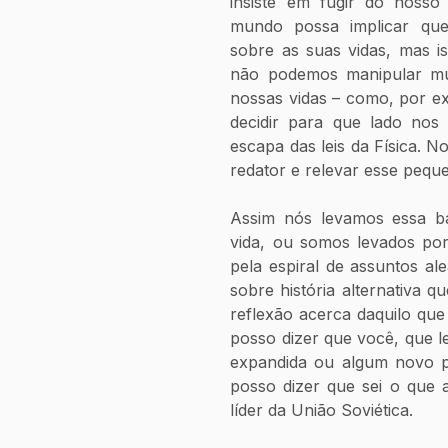
insiste em fugir do nosso 
mundo possa implicar que
sobre as suas vidas, mas is
não podemos manipular mui
nossas vidas – como, por e
decidir para que lado nos 
escapa das leis da Física. 
redator e relevar esse peque
Assim nós levamos essa b
vida, ou somos levados por
pela espiral de assuntos alea
sobre história alternativa q
reflexão acerca daquilo que f
posso dizer que você, que le
expandida ou algum novo p
posso dizer que sei o que a
líder da União Soviética.