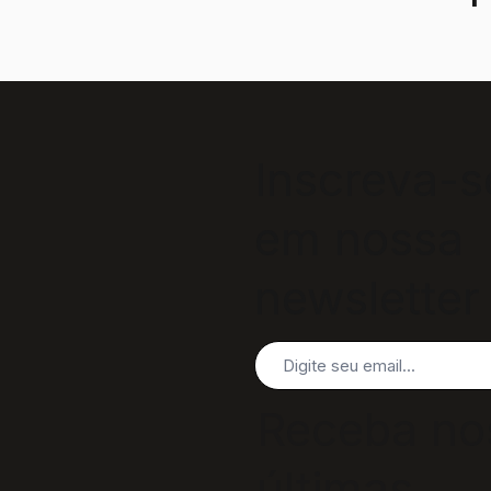
Inscreva-s
em nossa
newsletter
Receba no
últimas