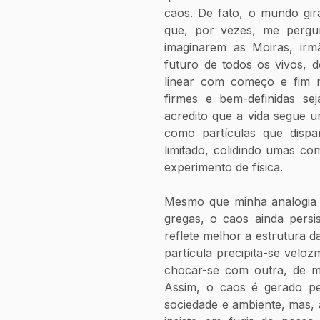
caos. De fato, o mundo gira
que, por vezes, me pergu
imaginarem as Moiras, irm
futuro de todos os vivos, 
linear com começo e fim n
firmes e bem-definidas se
acredito que a vida segue u
como partículas que disp
limitado, colidindo umas c
experimento de física. 
Mesmo que minha analogia n
gregas, o caos ainda pers
reflete melhor a estrutura 
partícula precipita-se veloz
chocar-se com outra, de mo
Assim, o caos é gerado pe
sociedade e ambiente, mas,