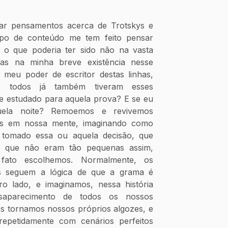
ar pensamentos acerca de Trotskys e 
tipo de conteúdo me tem feito pensar 
 o que poderia ter sido não na vasta 
as na minha breve existência nesse 
eu poder de escritor destas linhas, 
e todos já também tiveram esses 
e estudado para aquela prova? E se eu 
uela noite? Remoemos e revivemos 
as em nossa mente, imaginando como 
 tomado essa ou aquela decisão, que 
 que não eram tão pequenas assim, 
fato escolhemos. Normalmente, os 
es seguem a lógica de que a grama é 
 lado, e imaginamos, nessa história 
esaparecimento de todos os nossos 
s tornamos nossos próprios algozes, e 
epetidamente com cenários perfeitos 