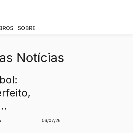
BROS
SOBRE
as Notícias
bol:
rfeito,
ano
o
06/07/26