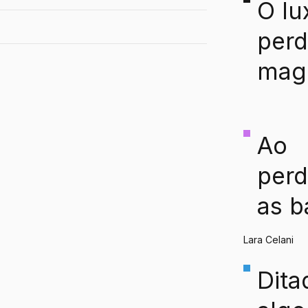
O lu
perd
mag
que
aco
Ao
hoje
perd
indú
as b
da
Lara Celani
per
Dita
ia