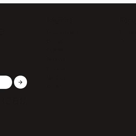
Páginas
Recu
e
Notícias/Textos
Política
Colunas
Termos
Revistas
GazeTVs
Podcasts
Membros
Sobre
ssas