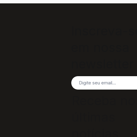
Inscreva-s
em nossa
newsletter
Receba no
últimas
notícias,