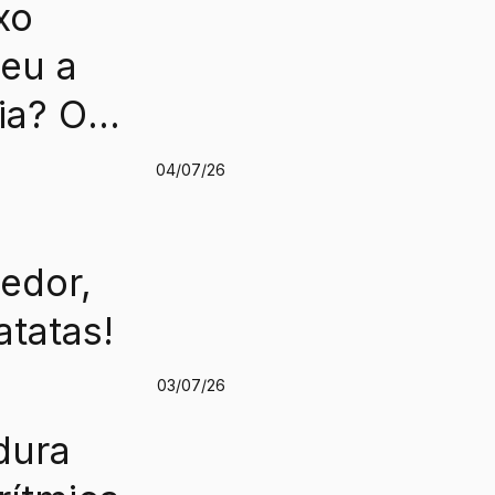
xo
eu a
ia? O
04/07/26
ntece
 na
edor,
stria
atatas!
03/07/26
manênc
dura