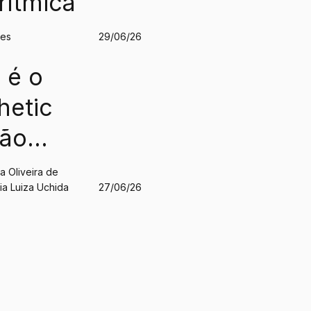
rítmica
des
29/06/26
 é o
hetic
São
o?
a Oliveira de
ia Luiza Uchida
27/06/26