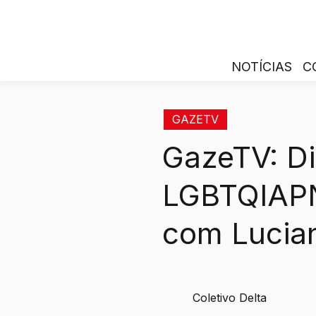
NOTÍCIAS
C
GAZETV
GazeTV: Di
LGBTQIAPN
com Lucia
Coletivo Delta