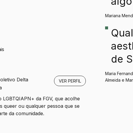
algo
Mariana Men
Qual
aest
is
de 
Paul
Maria Fernand
oletivo Delta
Almeida e Mar
VER PERFIL
a
ivo LGBTQIAPN+ da FGV, que acolhe
es queer ou qualquer pessoa que se
arte da comunidade.