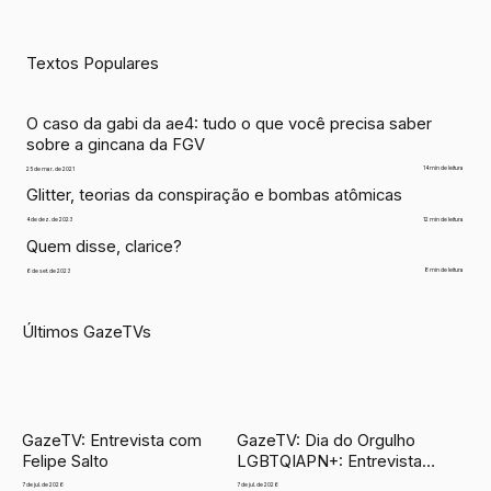
Textos Populares
O caso da gabi da ae4: tudo o que você precisa saber
sobre a gincana da FGV
14 min de leitura
25 de mar. de 2021
Glitter, teorias da conspiração e bombas atômicas
12 min de leitura
4 de dez. de 2023
Quem disse, clarice?
8 min de leitura
6 de set. de 2023
​Últimos GazeTVs
GazeTV: Entrevista com
GazeTV: Dia do Orgulho
Felipe Salto
LGBTQIAPN+: Entrevista
com Luciana Ramos
7 de jul. de 2026
7 de jul. de 2026