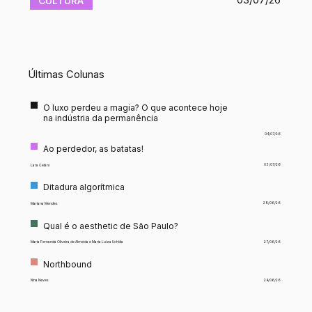
CULTURA
​Últimas Colunas
O luxo perdeu a magia? O que acontece hoje
na indústria da permanência
04/07/26
Ao perdedor, as batatas!
03/07/26
Lara Celani
Ditadura algorítmica
29/06/26
Mariana Mendes
Qual é o aesthetic de São Paulo?
27/06/26
Maria Fernanda Oliveira de Almeida e Maria Luiza Uchida
Northbound
24/06/26
Nina Neves