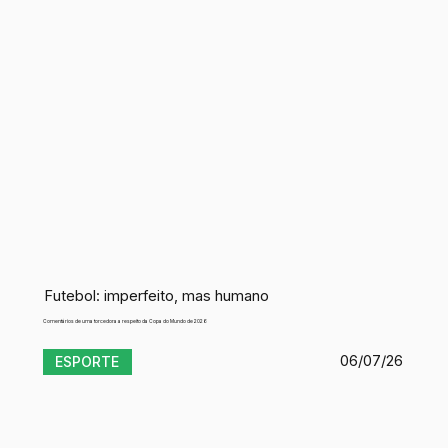
Futebol: imperfeito, mas humano
Comentários de uma torcedora a respeito da Copa do Mundo de 2026
06/07/26
ESPORTE