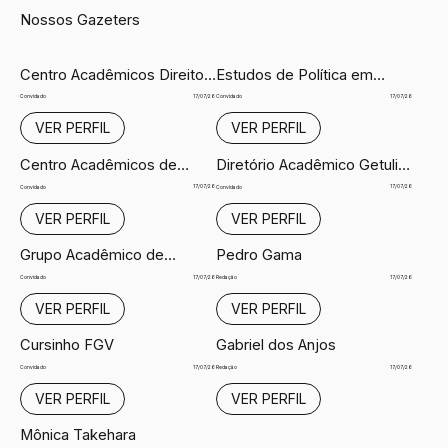
Nossos Gazeters
Centro Acadêmicos Direito
Estudos de Política em
GV
Pauta FGV
17/07/26
17/07/26
Convidado
Convidado
VER PERFIL
VER PERFIL
Centro Acadêmicos de
Diretório Acadêmico Getulio
Relações Internacionais
Vargas
17/07/26
17/07/26
Convidado
Convidado
FGV
VER PERFIL
VER PERFIL
Grupo Acadêmico de
Pedro Gama
Interesse Ambiental
17/07/26
17/07/26
Convidado
Redação
VER PERFIL
VER PERFIL
Cursinho FGV
Gabriel dos Anjos
17/07/26
17/07/26
Convidado
Redação
VER PERFIL
VER PERFIL
Mônica Takehara