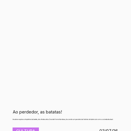
Ao perdedor, as batatas!
A autora explora a trajetória da batata, dos Andes até a Grande Fome Irlandesa, trazendo um paralelo da história do tubérculo com a sociedade atual.
03/07/26