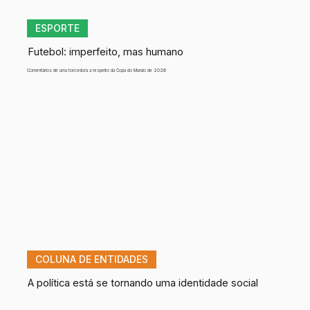
ESPORTE
Futebol: imperfeito, mas humano
Comentários de uma torcedora a respeito da Copa do Mundo de 2026
COLUNA DE ENTIDADES
A política está se tornando uma identidade social