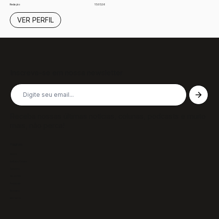
17/07/26
Redação
VER PERFIL
Inscreva-se em nossa newsletter
Receba nossas últimas notícias, colunas, podcasts e muito
mais, não perca!
Páginas
Sobre
Notícias/Textos
Colunas
GazeTVs
Podcasts
Revistas
Membros