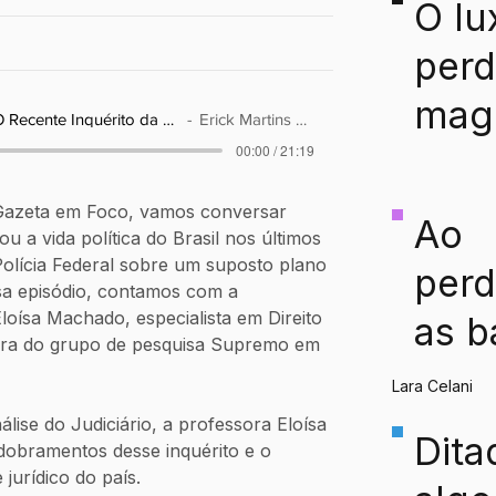
O lu
perd
mag
O Plano do Golpe: O Recente Inquérito da Polícia Federal
Erick Martins Rosario
00:00 / 21:19
que
aco
Gazeta em Foco, vamos conversar 
Ao
 a vida política do Brasil nos últimos 
hoje
 Polícia Federal sobre um suposto plano 
perd
sa episódio, contamos com a 
indú
loísa Machado, especialista em Direito 
as b
ora do grupo de pesquisa Supremo em 
da
Lara Celani
per
lise do Judiciário, a professora Eloísa 
Dita
ia
dobramentos desse inquérito e o 
 jurídico do país.