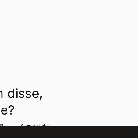
 disse,
ce?
8 min de leitura
23