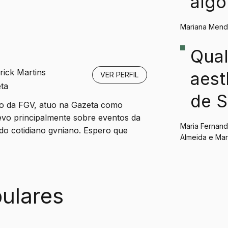
algo
Mariana Men
Qual
rick Martins
aest
VER PERFIL
ta
de 
ito da FGV, atuo na Gazeta como
evo principalmente sobre eventos da
Paul
Maria Fernand
e do cotidiano gvniano. Espero que
Almeida e Mar
ulares