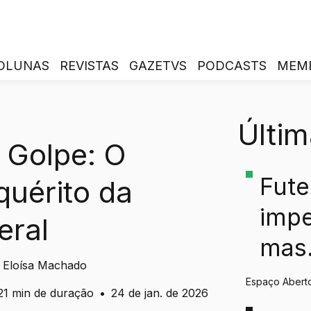
OLUNAS
REVISTAS
GAZETVS
PODCASTS
MEM
Últim
 Golpe: O
Fute
quérito da
impe
eral
mas
a Eloísa Machado
hum
Espaço Abert
21 min de duração
•
24 de jan. de 2026