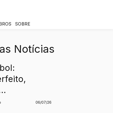
BROS
SOBRE
as Notícias
bol:
rfeito,
ano
o
06/07/26