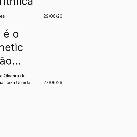
rítmica
des
29/06/26
 é o
hetic
São
o?
a Oliveira de
ia Luiza Uchida
27/06/26