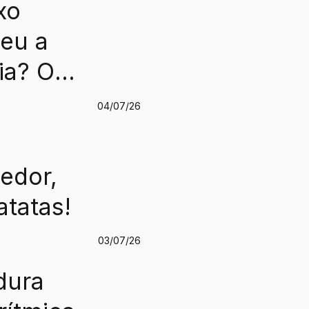
xo
eu a
ia? O
04/07/26
ntece
 na
edor,
stria
atatas!
03/07/26
manênc
dura