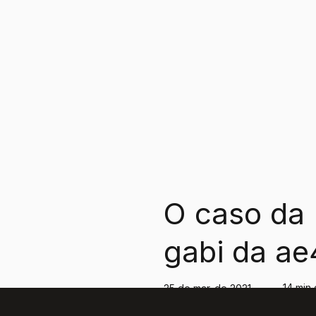
O caso da
gabi da ae
tudo o que
14 min 
25 de mar. de 2021