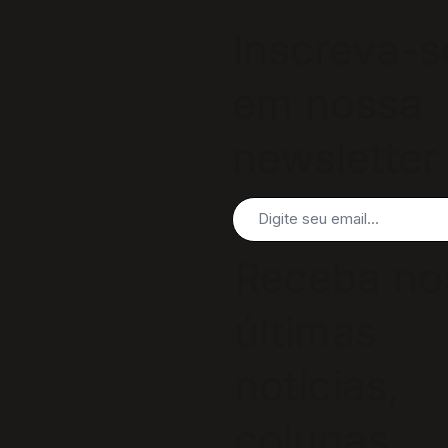
você preci
Inscreva-s
saber sobr
em nossa
gincana d
newsletter
FGV
Receba no
últimas
notícias,
colunas,